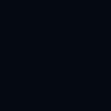
猜APP下载最佳选择这个问题，就远远不只是“装一个软件”那么
简单，而更像是在手机上为自己打造一套贴身的观赛和竞猜“战
术体系”。
如何理解世界杯竞猜APP下载最佳这一主题
很多人提起“最佳”，第一反应往往是排行榜上的第一名或者下载
量最高的应用。但围绕世界杯竞猜APP下载最佳这个主题，真
正重要的并不是某个APP的名气，而是它能否满足你作为球迷
和参与者的核心需求，包括安全性、玩法丰富度、数据专业